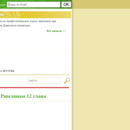
ости:
м на профессиональные курсы иконописи при
ом Даниловом монастыре
Все анонсы >>
 Римлянам 12 глава