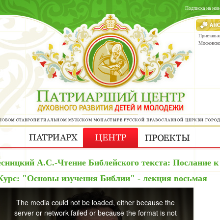
Подписка на нов
Приглашае
Московск
сницкий А.С.-Чтение Библейского текста: Послание к
Курс: "Основы изучения Библии" - лекция восьмая
The media could not be loaded, either because the
server or network failed or because the format is not