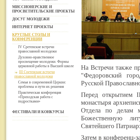
МИССИОНЕРСКИЕ И
ПРОСВЕТИТЕЛЬСКИЕ ПРОЕКТЫ
ДОСУГ МОЛОДЕЖИ
ИНТЕРНЕТ ПРОЕКТЫ
КРУГЛЫЕ СТОЛЫ И
КОНФЕРЕНЦИИ
IV Сретенские встречи
православной молодежи
Духовно-нравственное
просвещение молодежи. Формы
церковной работы в Высшей школе
На Встречи также п
III Сретенские встречи
"Федоровский горо
православной молодежи
Русской Православн
Семья в современной Церкви:
проблемы и пути их решения
Практическая конференция
Перед открытием I
«Приходская работа с
монастыря архиеписк
подростками»
Отдела по делам 
ФЕСТИВАЛИ И КОНКУРСЫ
Божественную ли
Святейшего Патриар
Затем в конференц-з