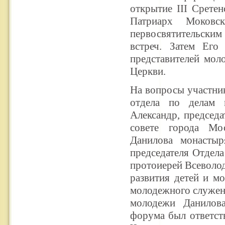
открытие III Срете
Патриарх Моков
первосвятительски
встреч. Затем Его
представителей мол
Церкви.
На вопросы участник
отдела по делам 
Александр, председ
совете города Мо
Данилова монастыр
председателя Отдел
протоиерей Всеволод
развития детей и м
молодежного служени
молодежи Данилов
форума был ответст