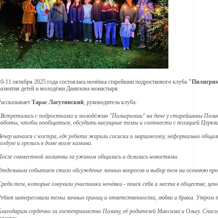
10-11 октября 2025 года состоялась ночёвка старейшин подросткового клуба
"Пилигри
развития детей и молодёжи Данилова монастыря.
Рассказывает
Тарас Лагутинский
, руководитель клуба:
«Встретились с подростками и молодёжью "Пилигримии" на даче у старейшины Полины
работы, чтобы пообщаться, обсудить насущные темы и соотнести с позицией Церкви
Вечер начался с костра, где ребята жарили сосиски и маршмеллоу, неформально общал
воздухе и грелись в доме возле камина.
После совместной молитвы за ужином общались и делились новостями.
Отдельным событием стало обсуждение личных вопросов и выбор тем на осеннюю про
Среди тем, которые озвучили участники ночёвки - поиск себя и места в обществе, це
Ребят интересовали темы личных границ и ответственности, любви и брака. Утром по
Благодарим сердечно за гостеприимство Полину, её родителей Максима и Ольгу. Спас