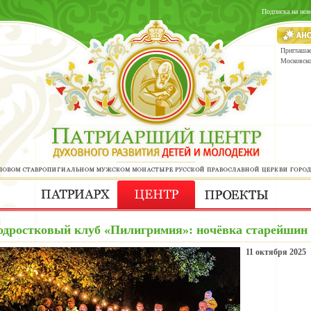
Подписка на нов
Приглашае
Московск
одростковый клуб «Пилигримия»: ночёвка старейшин
11 октября 2025