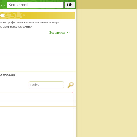
ости:
м на профессиональные курсы иконописи при
ом Даниловом монастыре
Все анонсы >>