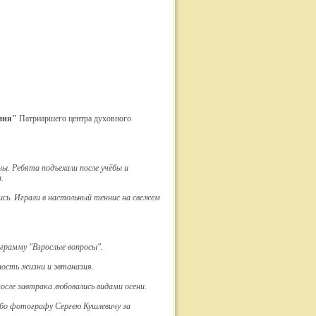
мия"
Патриаршего центра духовного
. Ребята подъехали после учёбы и
.
ись. Играли в настольный теннис на свежем
грамму "Взрослые вопросы".
нность жизни и эвтаназия.
сле завтрака любовались видами осени.
ибо фотографу Сергею Кушлевичу за