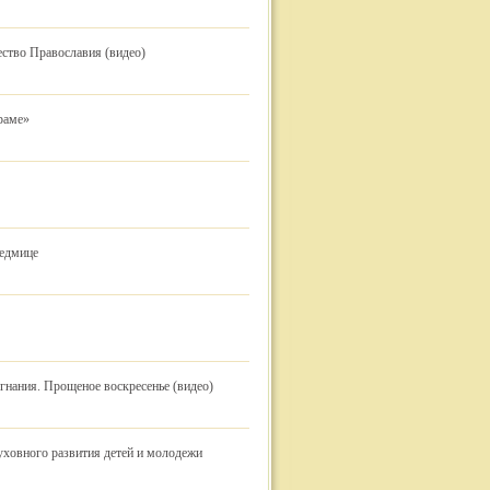
ство Православия (видео)
раме»
седмице
нания. Прощеное воскресенье (видео)
уховного развития детей и молодежи