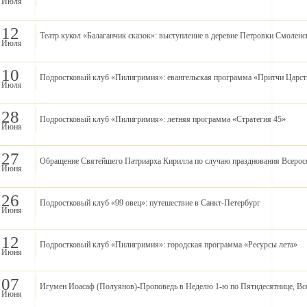
Июля
12
Театр кукол «Балаганчик сказок»: выступление в деревне Петровки Смоленс
Июля
10
Подростковый клуб «Пилигримия»: евангельская программа «Притчи Царс
Июля
28
Подростковый клуб «Пилигримия»: летняя программа «Стратегия 45»
Июня
27
Обращение Святейшего Патриарха Кирилла по случаю празднования Всерос
Июня
26
Подростковый клуб «99 овец»: путешествие в Санкт-Петербург
Июня
12
Подростковый клуб «Пилигримия»: городская программа «Ресурсы лета»
Июня
07
Игумен Иоасаф (Полуянов)-Проповедь в Неделю 1-ю по Пятидесятнице, Все
Июня