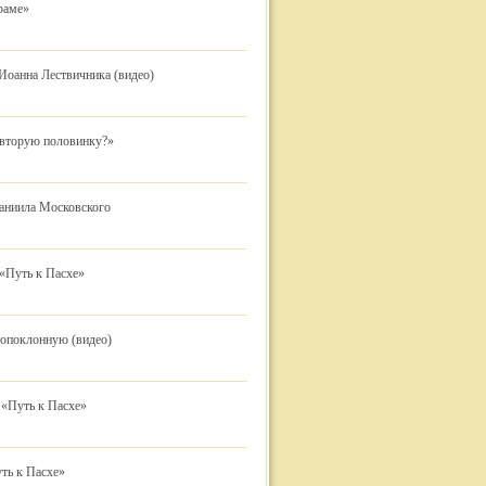
раме»
Иоанна Лествичника (видео)
«вторую половинку?»
Даниила Московского
 «Путь к Пасхе»
топоклонную (видео)
 «Путь к Пасхе»
ть к Пасхе»