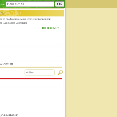
ости:
м на профессиональные курсы иконописи при
ом Даниловом монастыре
Все анонсы >>
ула контакта»