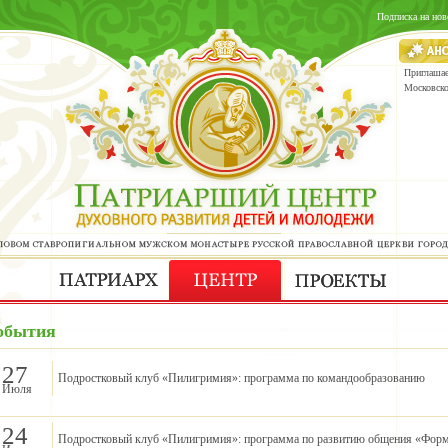
Подписка на нов
Приглашае
Московск
обытия
27
Подростковый клуб «Пилигримия»: программа по командообразованию
Июля
24
Подростковый клуб «Пилигримия»: программа по развитию общения «Форм