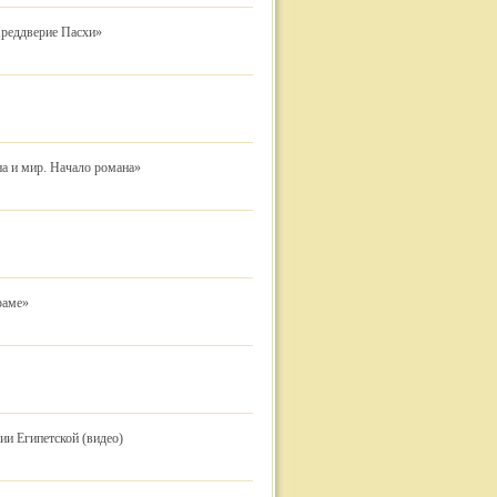
Преддверие Пасхи»
на и мир. Начало романа»
раме»
и Египетской (видео)