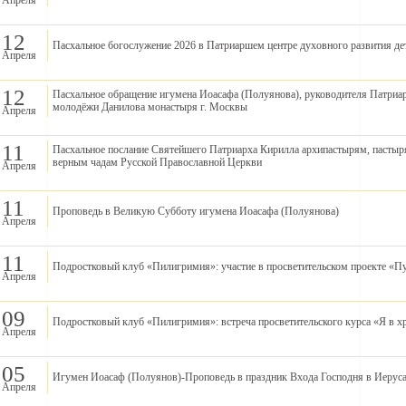
Апреля
12
Пасхальное богослужение 2026 в Патриаршем центре духовного развития де
Апреля
12
Пасхальное обращение игумена Иоасафа (Полуянова), руководителя Патриар
молодёжи Данилова монастыря г. Москвы
Апреля
11
Пасхальное послание Святейшего Патриарха Кирилла архипастырям, пасты
верным чадам Русской Православной Церкви
Апреля
11
Проповедь в Великую Субботу игумена Иоасафа (Полуянова)
Апреля
11
Подростковый клуб «Пилигримия»: участие в просветительском проекте «Пу
Апреля
09
Подростковый клуб «Пилигримия»: встреча просветительского курса «Я в х
Апреля
05
Игумен Иоасаф (Полуянов)-Проповедь в праздник Входа Господня в Иеруса
Апреля