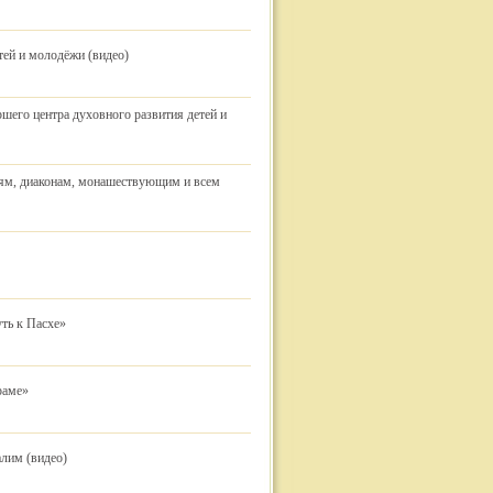
тей и молодёжи (видео)
шего центра духовного развития детей и
рям, диаконам, монашествующим и всем
ть к Пасхе»
раме»
лим (видео)