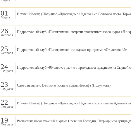
01
Игумен Иоасаф (Полуянов)-Проповедь в Неделю 1-ю Великого поста. Торже
Марта
26
Подростковый клуб «Пилигримия»: встречи просветительского курса «Я в х
Февраля
25
Подростковый клуб «Пилигримия»: городская программа «Стратегия 45»
Февраля
24
Подростковый клуб «99 овец»: участие в приходском празднике на Сырной 
Февраля
23
Слово на начало Великого поста игумена Иоасафа (Полуянова)
Февраля
22
Игумен Иоасаф (Полуянов)-Проповедь в Неделю воспоминания Адамова изг
Февраля
19
Расписание богослужений в храме Сретения Господня Патриаршего центра д
Февраля