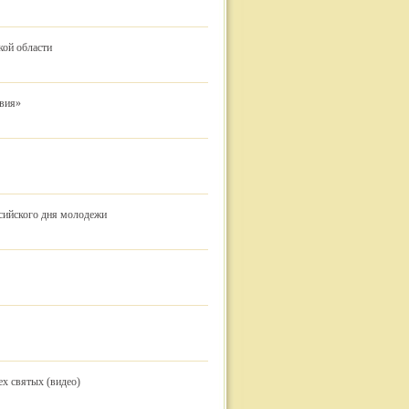
кой области
твия»
сийского дня молодежи
х святых (видео)