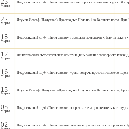
23
Подростковый клуб «Пилигримия»: встречи просветительского курса «Я в х
Марта
22
Игумен Иоасаф (Полуянов)-Проповедь в Неделю 4-ю Великого поста. Прп. 
Марта
18
Подростковый клуб «Пилигримия»: городская программа «Надо ли искать 
Марта
17
Данилова обитель торжественно отметила день памяти благоверного князя 
Марта
16
Подростковый клуб «Пилигримия»: третья встреча просветительского курса
Марта
15
Игумен Иоасаф (Полуянов)-Проповедь в Неделю 3-ю Великого поста, Крес
Марта
08
Подростковый клуб «Пилигримия»: вторая встреча просветительского курса
Марта
02
Подростковый клуб «Пилигримия»: участие в просветительском проекте «Пу
Марта