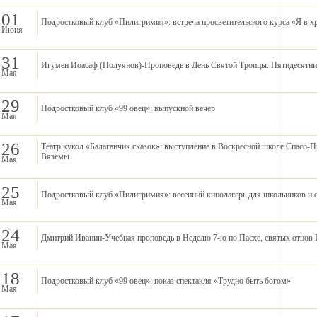
01
Подростковый клуб «Пилигримия»: встреча просветительского курса «Я в х
Июня
31
Игумен Иоасаф (Полуянов)-Проповедь в День Святой Троицы. Пятидесятни
Мая
29
Подростковый клуб «99 овец»: выпускной вечер
Мая
26
Театр кукол «Балаганчик сказок»: выступление в Воскресной школе Спасо-
Вязёмы
Мая
25
Подростковый клуб «Пилигримия»: весенний кинолагерь для школьников и 
Мая
24
Дмитрий Иванин-Учебная проповедь в Неделю 7-ю по Пасхе, святых отцов I
Мая
18
Подростковый клуб «99 овец»: показ спектакля «Трудно быть богом»
Мая