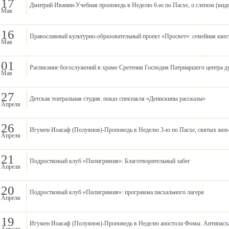
17
Дмитрий Иванин-Учебная проповедь в Неделю 6-ю по Пасхе, о слепом (виде
Мая
16
Православный культурно-образовательный проект «Просвет»: семейная кве
Мая
01
Расписание богослужений в храме Сретения Господня Патриаршего центра д
Мая
27
Детская театральная студия: показ спектакля «Денискины рассказы»
Апреля
26
Игумен Иоасаф (Полуянов)-Проповедь в Неделю 3-ю по Пасхе, святых жен-
Апреля
21
Подростковый клуб «Пилигримия»: Благотворительный забег
Апреля
20
Подростковый клуб «Пилигримия»: программа пасхального лагеря
Апреля
19
Игумен Иоасаф (Полуянов)-Проповедь в Неделю апостола Фомы. Антипасха