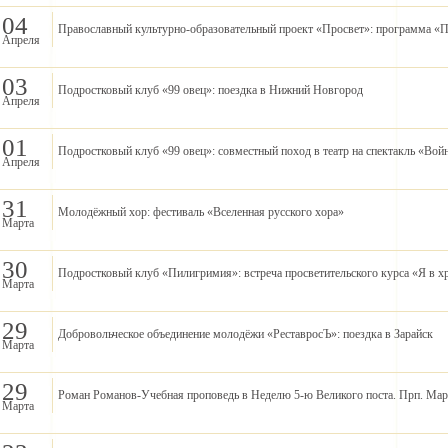
04
Православный культурно-образовательный проект «Просвет»: программа «
Апреля
03
Подростковый клуб «99 овец»: поездка в Нижний Новгород
Апреля
01
Подростковый клуб «99 овец»: совместный поход в театр на спектакль «Вой
Апреля
31
Молодёжный хор: фестиваль «Вселенная русского хора»
Марта
30
Подростковый клуб «Пилигримия»: встреча просветительского курса «Я в х
Марта
29
Добровольческое объединение молодёжи «РеставросЪ»: поездка в Зарайск
Марта
29
Роман Романов-Учебная проповедь в Неделю 5-ю Великого поста. Прп. Мари
Марта