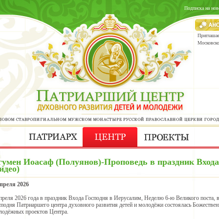
Подписка на нов
Приглашае
Московск
гумен Иоасаф (Полуянов)-Проповедь в праздник Входа
идео)
апреля 2026
апреля 2026 года в праздник Входа Господня в Иерусалим, Неделю 6-ю Великого поста, в
сподня Патриаршего центра духовного развития детей и молодёжи состоялась Божественн
лодёжных проектов Центра.