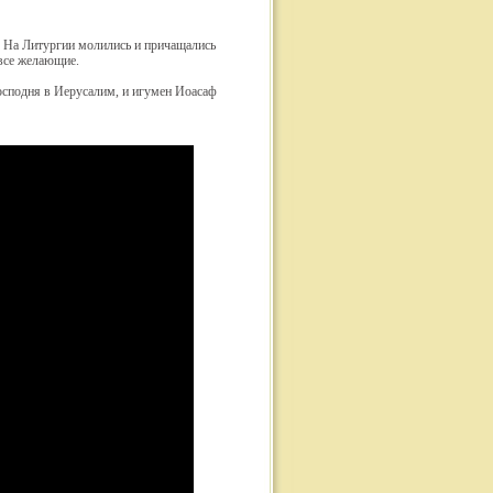
 На Литургии молились и причащались
все желающие.
осподня в Иерусалим, и игумен Иоасаф