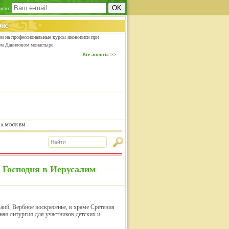
ости:
м на профессиональные курсы иконописи при
ом Даниловом монастыре
Все анонсы >>
 Господня в Иерусалим
аий, Вербное воскресенье, в храме Сретения
ая литургия для участников детских и