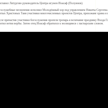
зглавил Литургию руководитель Центра игумен Иоасаф (Полуянов).
гослужебные песнопения исполнил Молодёжный хор под управлением Никиты Сергеева.
ятых Христовых Таин участники многочисленных проектов Центра, прихожане храма и 
сле причастия участники богослужения пропели тропарь и величание празднику Входа Г
вятил ветви вербы. Затем отец Иоасаф обратился к молящимся с пастырским словом.