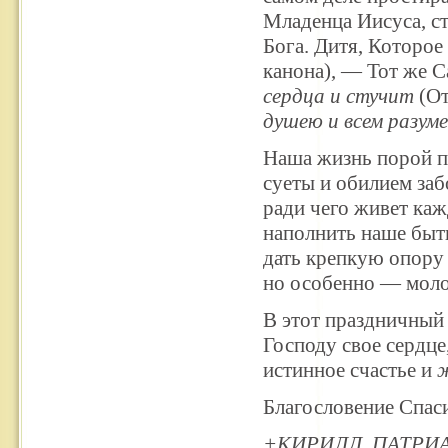
Младенца Иисуса, с
Бога. Дитя, Которое
канона),
—
Тот же С
сердца и стучит
(От
душею и всем разум
Наша жизнь порой п
суеты и обилием заб
ради чего живет каж
наполнить наше быт
дать крепкую опору
но особенно
—
моло
В этот праздничный
Господу свое сердц
истинное счастье и
ж
Благословение Спаси
+КИРИЛЛ, ПАТРИ