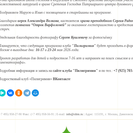
В дни праздников Входа Господня в Иерусалим и Светлого Христова Воскресения участ
Божественной литургией в храме Сретения Господня Патриаршего центра духовного 
Поздравляем Марусю и Илью с посвящением в старейшины на программе.
Благодарим
иерея Александра Волкова
, настоятеля
храма преподобного Сергия Радо
коллектив
гимназии “Отрок Варфоломей”
за оказанное гостеприимство и предостав
встреч.
Отдельная благодарность фотографу
Сергею Кушлевичу
за фотосъёмку.
Планируется, что следующая программа клуба
"Пилигримия"
будет проходить в фо
Москве в выходные дни:
16-17
и
23-24
мая 2026 года.
Проект разработан для детей и подростков 7-16 лет и направлен на поиск смыслов и
кинематографа».
Подробная информация и запись на
сайте клуба "Пилигримия"
и по тел.:
+7 (925) 703
Подростковый клуб «Пилигримия»
ВКонтакте
+7 495) 958-27-90 Факс: (+7 495) 958-56-91 | E-mail:
info@cdrm.ru
| Адрес: 115191, г. Москва, Даниловск