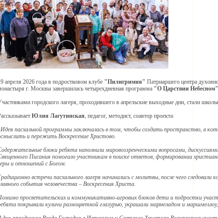
19 апреля 2026 года в подростковом клубе
"Пилигримия"
Патриаршего центра духовно
монастыря г. Москвы завершилась четырехдневная программа
"О Царствии Небесном
Участниками городского лагеря, проходившего в апрельские выходные дни, стали школь
Рассказывает
Юлия Лагутинская
, педагог, методист, соавтор проекта:
«Идея пасхальной программы заключалась в том, чтобы создать пространство, в кот
осмыслить и пережить Воскресение Христово.
Содержательные блоки ребята наполнили мировоззренческими вопросами, дискуссиям
Священного Писания помогало участникам в поиске ответов, формировании христиан
веры и отношений с Богом.
Традиционно встречи пасхального лагеря начинались с молитвы, после чего следовали
главного события человечества – Воскресения Христа.
Помимо просветительских и коммуникативно-игровых блоков дети и подростки участво
ребята покрывали куличи разноцветной глазурью, украшали мармеладом и маршмеллоу,