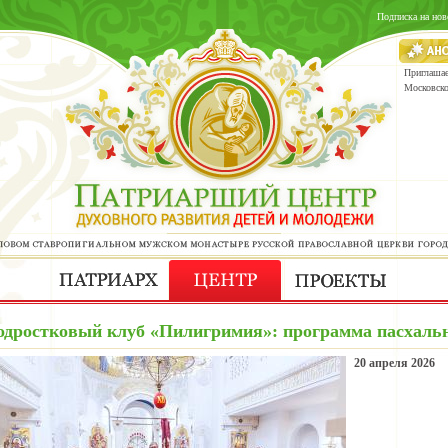
Подписка на нов
Приглашае
Московск
одростковый клуб «Пилигримия»: программа пасхальн
20 апреля 2026