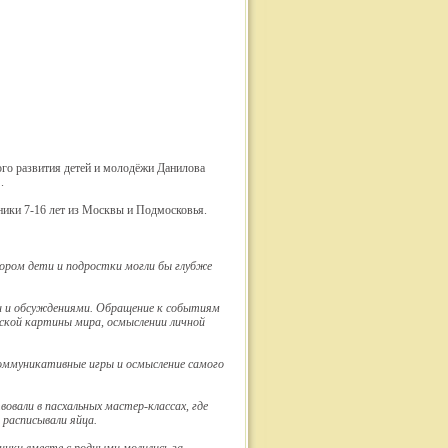
го развития детей и молодёжи Данилова
"
.
ники 7-16 лет из Москвы и Подмосковья.
ором дети и подростки могли бы глубже
и и обсуждениями. Обращение к событиям
ской картины мира, осмыслении личной
 коммуникативные игры и осмысление самого
вали в пасхальных мастер-классах, где
 расписывали яйца.