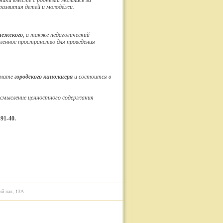
ники вместе с родными молились за
развития детей и молодёжи.
нежского
, а также педагогический
ленное пространство для проведения
рмате
городского кинолагеря
и состоится в
 осмысление ценностного содержания
-91-40.
ий вал, 13А