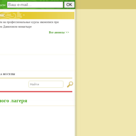
ости:
м на профессиональные курсы иконописи при
ом Даниловом монастыре
Все анонсы >>
ого лагеря