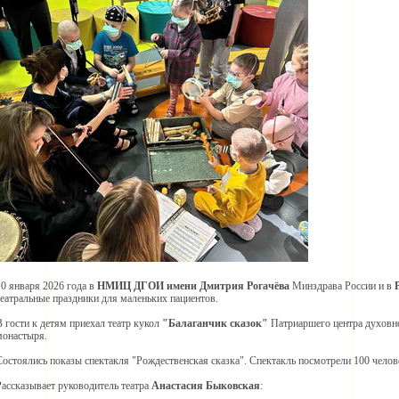
10 января 2026 года в
НМИЦ ДГОИ имени Дмитрия Рогачёва
Минздрава России и в
театральные праздники для маленьких пациентов.
В гости к детям приехал театр кукол
"Балаганчик сказок"
Патриаршего центра духовно
монастыря.
Состоялись показы спектакля "Рождественская сказка". Спектакль посмотрели 100 человек
Рассказывает руководитель театра
Анастасия Быковская
: