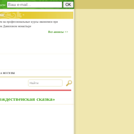
ости:
м на профессиональные курсы иконописи при
ом Даниловом монастыре
Все анонсы >>
ождественская сказка»