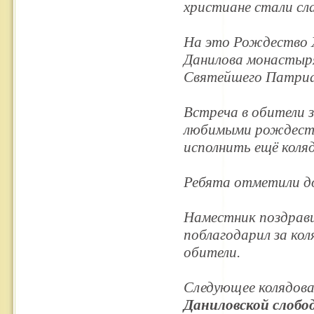
христиане стали сл
На это Рождество Х
Данилова монастыря
Святейшего Патриар
Встреча в обители 
любимыми рождеств
исполнить ещё коля
Ребята отметили д
Наместник поздрав
поблагодарил за кол
обители.
Следующее колядова
Даниловской слобо