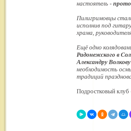
настоятель -
прото
Пилигримовцы стали
исполнив под гитар
храма, руководител
Ещё одно колядован
Радонежского в Со
Александру Волкову
необходимость осм
традиций празднова
Подростковый клуб