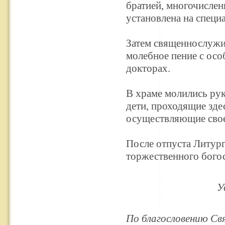
братией, многочислен
установлена на специ
Затем священнослужи
молебное пение с ос
докторах.
В храме молились рук
дети, проходящие зде
осуществляющие свое
После отпуста Литург
торжественного бого
У
По благословению Св