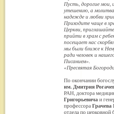
Пусть, дорогие мои,
утешению, а молитва 
надежде и любви хри
Приходите чаще в хр
Церкви, приглашайте
прийти в храм с ребе
посещает нас скорбям
мы были ближе к Нем
ради человек и нашег
Писанием».
«Пресвятая Богороди
По окончании богослу
им. Дмитрия Рогаче
РАН, доктора медици
Григорьевича
и гене
профессора
Грачева
отдела по церковной