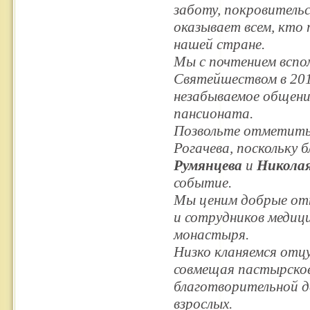
заботу, покровительс
оказывает всем, кто 
нашей стране.
Мы с почтением вспо
Святейшеством в 201
незабываемое общение
пансионата.
Позвольте отметить
Рогачева, поскольку
Румянцева
и
Николая
событие.
Мы ценим добрые отн
и сотрудников медиц
монастыря.
Низко кланяемся отц
совмещая пастырское
благотворительной 
взрослых.