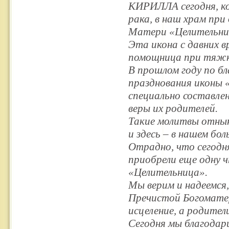
КИРИЛЛА сегодня, к
рака, в наш храм пр
Матери «Целительни
Эта икона с давних в
помощница при тяжки
В прошлом году по б
празднования иконы 
специально составле
веры их родителей.
Такие молитвы отнын
и здесь – в нашем бол
Отрадно, что сегодня
приобрели еще одну
«Целительница».
Мы верим и надеемся,
Пречистой Богомате
исцеление, а родител
Сегодня мы благода