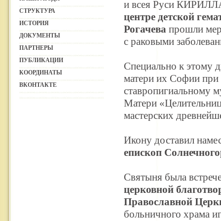
и всея Руси КИРИЛЛ
СТРУКТУРА
центре детской гем
ИСТОРИЯ
Рогачева
прошли мер
ДОКУМЕНТЫ
с раковыми заболеван
ПАРТНЕРЫ
ПУБЛИКАЦИИ
Специально к этому 
КООРДИНАТЫ
матери их Софии при
ВКОНТАКТЕ
ставропигиальному м
Матери «Целительниц
мастерских древнейш
Икону доставил наме
епископ Солнечного
Святыня была встреч
церковной благотво
Православной Церк
больничного храма и