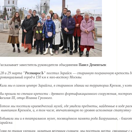
Рассказывает заместитель руководителя объединения
Павел Дементьев
:
«28 и 29 марта
"РеставросЪ"
посетил Зарайск — старинную пограничную крепость 
провинциальный город в 150 км к юго-востоку Москвы.
Жили мы в самом центре Зарайска, в старинном здании на территории Кремля, у котор
Мы прошли по стенам крепости - древнего фортификационного сооружения, построенн
Василия III, отца Иоанна Грозного.
Потом мы посетили краеведческий музей, где увидели предметы, найденные в ходе ра
с нынешним Кремлём, и, в том числе, впечатляющую по уровню исполнения статуэтку 
Побывали мы и в театральном музее, посвящённом памяти рода Бахрушиных, - благотв
Зарайска.
Гуляя по тихим улочкам, залитым весенним солнцем, мы посетили места, связанные с