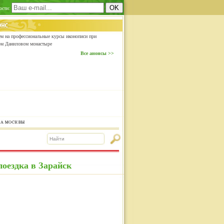
ости:
м на профессиональные курсы иконописи при
ом Даниловом монастыре
Все анонсы >>
оездка в Зарайск