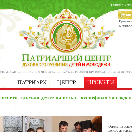
Подписка на нов
Приглашае
Московск
росветительская деятельность в подшефных учрежден
Одним из основ
центра духовно