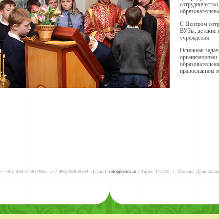
сотрудничество
образовательн
С Центром сотр
ВУЗы, детские 
учреждения.
Основная задач
организациями 
образовательног
православном м
+7 495) 958-27-90 Факс: (+7 495) 958-56-91 | E-mail:
info@cdrm.ru
| Адрес: 115191, г. Москва, Даниловск