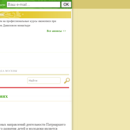
ости:
м на профессиональные курсы иконописи при
ом Даниловом монастыре
Все анонсы >>
иях
ных направлений деятельности Патриаршего
го развития детей и молодежи является