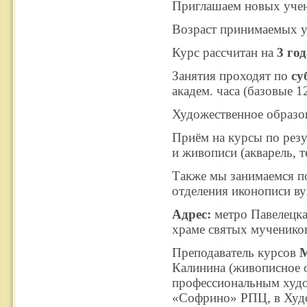
Приглашаем новых учен
Возраст принимаемых у
Курс рассчитан на
3 год
Занятия проходят по
су
академ. часа (базовые 12
Художественное образов
Приём на курсы по резу
и живописи (акварель, т
Также мы занимаемся п
отделения иконописи ву
Адрес:
метро Павелецкая
храме святых мучеников
Преподаватель курсов
М
Калинина (живописное о
профессиональным худо
«Софрино» РПЦ, в Худо