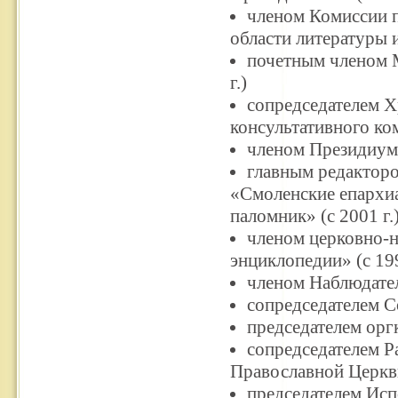
членом Комиссии 
области литературы и
почетным членом М
г.)
сопредседателем 
консультативного ком
членом Президиума
главным редакторо
«Смоленские епархиа
паломник» (с 2001 г.
членом церковно-н
энциклопедии» (с 199
членом Наблюдател
сопредседателем С
председателем орг
сопредседателем Р
Православной Церкви
председателем Исп