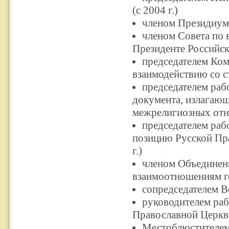
(с 2004 г.)
членом Президиума
членом Совета по
Президенте Российск
председателем Ком
взаимодействию со с
председателем раб
документа, излагаю
межрелигиозных отно
председателем раб
позицию Русской Пра
г.)
членом Объединенн
взаимоотношениям го
сопредседателем В
руководителем раб
Православной Церкви
Местоблюстителем 