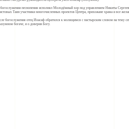
 богослужении песнопения исполнял Молодёжный хор под управлением Никиты Сергеев
истовых Таин участники многочисленных проектов Центра, прихожане храма и все жел
сле богослужения отец Иоасаф обратился к молящимся с пастырским словом на тему се
азумном богаче, и о доверии Богу.