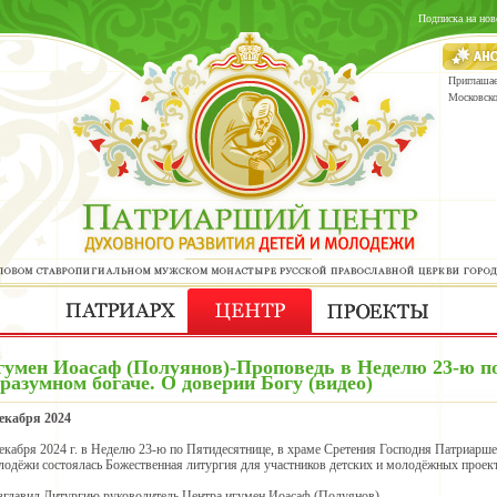
Подписка на нов
Приглашае
Московск
гумен Иоасаф (Полуянов)-Проповедь в Неделю 23-ю п
разумном богаче. О доверии Богу (видео)
декабря 2024
декабря 2024 г. в Неделю 23-ю по Пятидесятнице, в храме Сретения Господня Патриарше
лодёжи состоялась Божественная литургия для участников детских и молодёжных проек
зглавил Литургию руководитель Центра игумен Иоасаф (Полуянов).