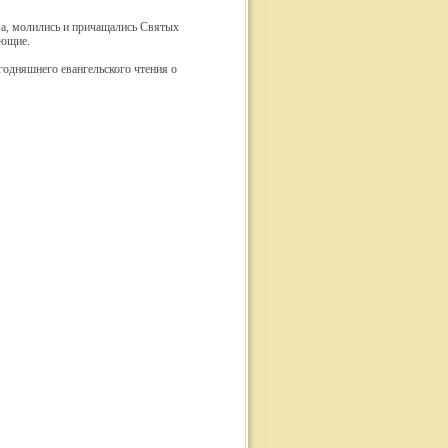
а, молились и причащались Святых
ающие.
годняшнего евангельского чтения о