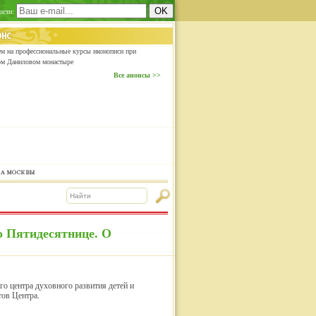
ости:
м на профессиональные курсы иконописи при
ом Даниловом монастыре
Все анонсы >>
о Пятидесятнице. О
го центра духовного развития детей и
тов Центра.