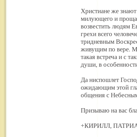
Христиане же знают
милующего и прощаю
возвестить людям Ев
грехи всего человеч
тридневным Воскрес
живущим по вере. М
такая встреча и с т
души, в особенност
Да ниспошлет Господ
ожидающим этой гла
общения с Небесным
Призываю на вас бл
+КИРИЛЛ, ПАТРИ