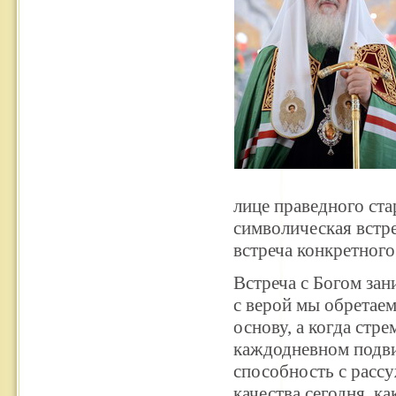
лице праведного ст
символическая встре
встреча конкретного
Встреча с Богом за
с верой мы обретае
основу, а когда стр
каждодневном подви
способность с расс
качества сегодня, к